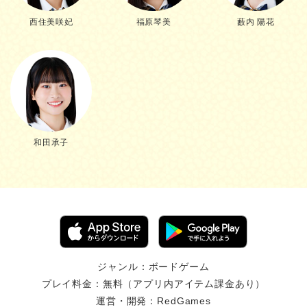
西住美咲妃
福原琴美
藪内 陽花
和田承子
ジャンル：ボードゲーム
プレイ料金：無料（アプリ内アイテム課金あり）
運営・開発：RedGames