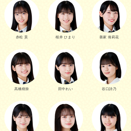
赤松 昊
桜井 ひまり
善家 侑莉花
高橋樹奈
田中れい
谷口詩乃