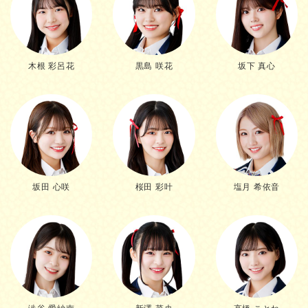
木根 彩呂花
黒島 咲花
坂下 真心
坂田 心咲
桜田 彩叶
塩月 希依音