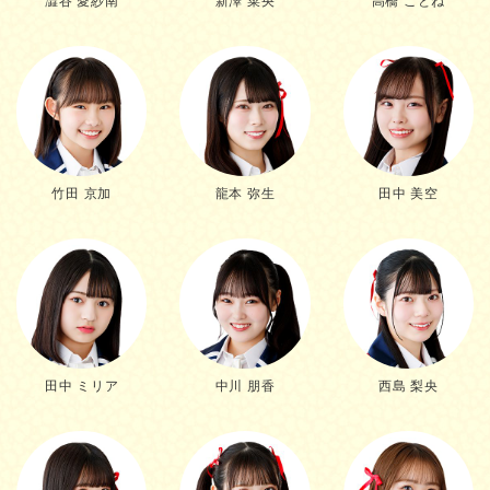
澁谷 愛紗南
新澤 菜央
高橋 ことね
竹田 京加
龍本 弥生
田中 美空
田中 ミリア
中川 朋香
西島 梨央