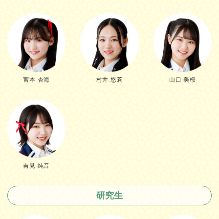
宮本 杏海
村井 悠莉
山口 美桜
吉見 純音
研究生