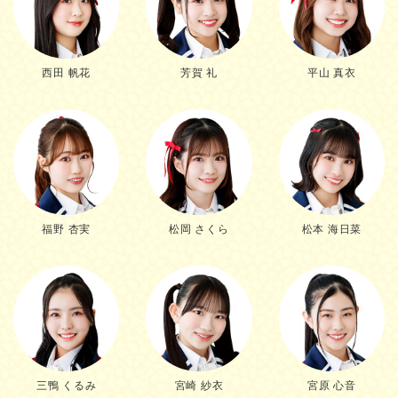
西田 帆花
芳賀 礼
平山 真衣
福野 杏実
松岡 さくら
松本 海日菜
三鴨 くるみ
宮崎 紗衣
宮原 心音