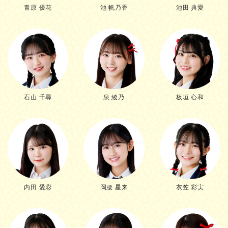
青原 優花
池 帆乃香
池田 典愛
石山 千尋
泉 綾乃
板垣 心和
内田 愛彩
岡腰 星来
衣笠 彩実